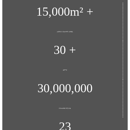
15,000
m² +
ጠቅላላ የእጽዋት አካባቢ
30
+
ልምድ
30,000,000
የተመዘገበ ካፒታል
23