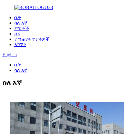
ቤት
ስለ እኛ
ምርቶች
ዜና
የሚጠየቁ ጥያቄዎች
አግኙን
English
ቤት
ስለ እኛ
ስለ እኛ