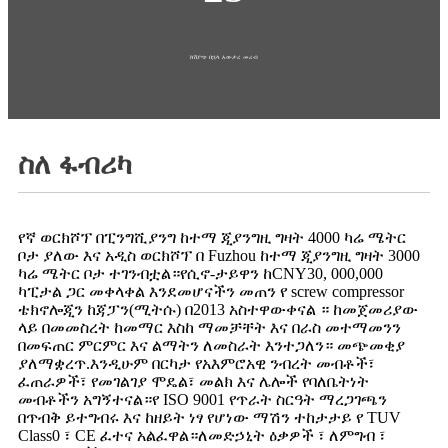
ከሽያጭ በኋላ አውታረ መረብ
ስለ ፋብሪካ
የኛ ወርክሾፕ በፒንግሺያንግ ከተማ ጂያንግዚ ግዛት 4000 ካሬ ሜትር
ቦታ ያለው እና አዲስ ወርክሾፕ በ Fuzhou ከተማ ጂያንግዚ ግዛት 3000
ካሬ ሜትር ቦታ ተገንብቷል።የሲኖ-ታይዋን ከCNY30, 000,000
ካፒታል ጋር መቀላቀል እንደመሆናችን መጠን የ screw compressor
ቴክኖሎጂን ከጃፓን(ሚትሱ) በ2013 አስተዋውቀናል ። ከመጀመሪያው
ላይ በመመስረት ከመማር እስከ ማመቻቸት እና በራስ መተማመንን
በመፍጠር ምርምር እና ልማትን ለመስራት እንተጋለን። መጭመቂያ
ያለማቋረጥ.እንዲሁም በርካታ የአእምሮአዊ ንብረት መብቶች፣
ፈጠራዎች፣ የመገልገያ ሞዴል፣ መልክ እና ሌሎች የባለቤትነት
መብቶችን አግኝተናል።የ ISO 9001 የጥራት ስርዓት ማረጋገጫን
በጥብቅ ይተግብሩ እና ከዘይት ነፃ የሆነው ማሽን ተከታታይ የ TUV
Class0 ፣ CE ፈተና አልፈዋል።ለመድኃኒት ዕቃዎች ፣ ለምግብ ፣