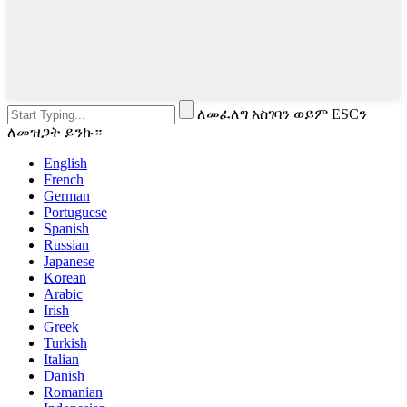
ለመፈለግ አስገባን ወይም ESCን
ለመዝጋት ይንኩ።
English
French
German
Portuguese
Spanish
Russian
Japanese
Korean
Arabic
Irish
Greek
Turkish
Italian
Danish
Romanian