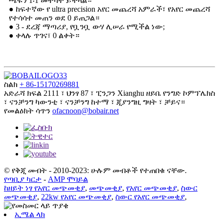
ጫፍን 1፡1 መተካት ይችላል።
● ከፍተኛው የ ultra precision አየር መጨረሻ አምራች፣ የአየር መጨረሻ
የተሳሳተ መጠን ወደ 0 ይጠጋል።
● 3 - ደረጃ ማጣሪያ, የቧንቧ ውሃ ሊሠራ የሚችል ነው;
● ቀላሉ ጥገና፣ 0 ልቀት።
ስልክ
+ 86-15170269881
አድራሻ
ክፍል 2111 ፣ ህንፃ 87 ፣ ፒንጋን Xianghu ዘይቤ የንግድ ኮምፕሌክስ
፣ ናንቻንግ ካውንቲ ፣ ናንቻንግ ከተማ ፣ ጂያንግዚ ግዛት ፣ ቻይና።
የመልዕክት ሳጥን
ofacnoon@bobair.net
© የቅጂ መብት - 2010-2023: ሁሉም መብቶች የተጠበቁ ናቸው.
የጣቢያ ካርታ
-
AMP ሞባይል
ከዘይት ነፃ የአየር መጭመቂያ
,
መጭመቂያ
,
የአየር መጭመቂያ
,
ስውር
መጭመቂያ
,
22kw የአየር መጭመቂያ
,
ስውር የአየር መጭመቂያ
,
ኢሜል ላክ