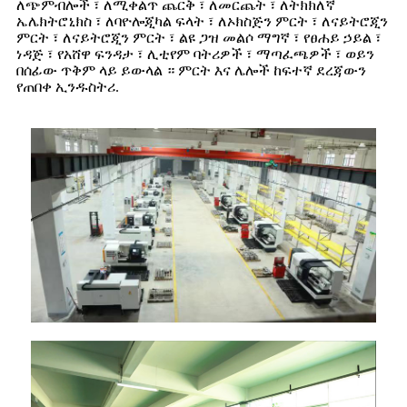
ለጭምብሎች ፣ ለሚቀልጥ ጨርቅ ፣ ለመርጨት ፣ ለትክክለኛ
ኤሌክትሮኒክስ ፣ ለባዮሎጂካል ፍላት ፣ ለኦክስጅን ምርት ፣ ለናይትሮጂን
ምርት ፣ ለናይትሮጂን ምርት ፣ ልዩ ጋዝ መልሶ ማግኛ ፣ የፀሐይ ኃይል ፣
ነዳጅ ፣ የአሸዋ ፍንዳታ ፣ ሊቲየም ባትሪዎች ፣ ማጣፈጫዎች ፣ ወይን
በሰፊው ጥቅም ላይ ይውላል ። ምርት እና ሌሎች ከፍተኛ ደረጃውን
የጠበቀ ኢንዱስትሪ.