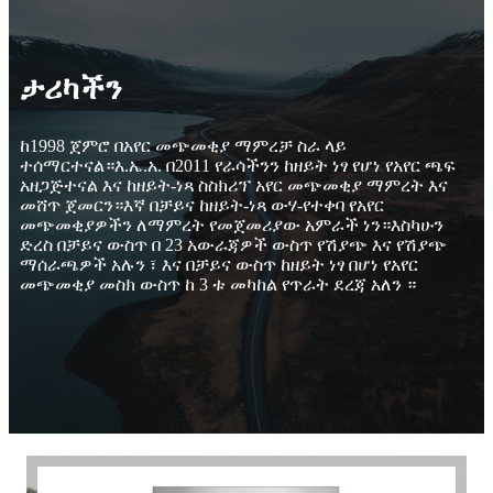
ታሪካችን
ከ1998 ጀምሮ በአየር መጭመቂያ ማምረቻ ስራ ላይ
ተሰማርተናል።እ.ኤ.አ. በ2011 የራሳችንን ከዘይት ነፃ የሆነ የአየር ጫፍ
አዘጋጅተናል እና ከዘይት-ነጻ ስስክሪፕ አየር መጭመቂያ ማምረት እና
መሸጥ ጀመርን።እኛ በቻይና ከዘይት-ነጻ ውሃ-የተቀባ የአየር
መጭመቂያዎችን ለማምረት የመጀመሪያው አምራች ነን።እስካሁን
ድረስ በቻይና ውስጥ በ 23 አውራጃዎች ውስጥ የሽያጭ እና የሽያጭ
ማሰራጫዎች አሉን ፣ እና በቻይና ውስጥ ከዘይት ነፃ በሆነ የአየር
መጭመቂያ መስክ ውስጥ ከ 3 ቱ መካከል የጥራት ደረጃ አለን ።