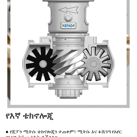
የእኛ ቴክኖሎጂ
● የጃፓን ሚትሱ ቴክኖሎጂን ተጠቀም፣ ሚትሱ እና ፉሼንግ የአየር