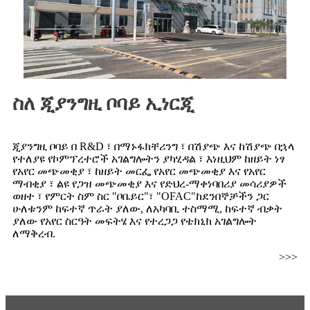
ስለ ጂያንግዚ ቦባይ ኢነርጂ
ጂያንግዚ ቦባይ በ R&D ፣ በማኑፋክቸሪንግ ፣ በሽያጭ እና ከሽያጭ በኋላ
የተለያዩ የኮምፕረተሮች አገልግሎትን ያካሂዳል ፣ እነዚህም ከዘይት ነፃ
የአየር መጭመቂያ ፣ ከዘይት መርፌ የአየር መጭመቂያ እና የአየር
ማብቂያ ፣ ልዩ የጋዝ መጭመቂያ እና የድህረ-ማቀነባበሪያ መሳሪያዎች
ወዘተ ፣ የምርት ስም ስር "ቦቤይር"፣ "OFAC"ከደንበኞቻችን ጋር
ሁለቱንም ከፍተኛ ጥራት ያለው, ለአካባቢ ተስማሚ, ከፍተኛ ብቃት
ያለው የአየር ስርዓት መፍትሄ እና የተረጋጋ የቴክኒክ አገልግሎት
ለማቅረብ.
>>>